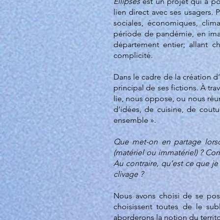
Ellipses
est un projet qui a po
lien direct avec ses usagers.
sociales, économiques, clima
période de pandémie, en imag
département entier; allant 
complicité.
Dans le cadre de la création d
principal de ses fictions. À tr
lie, nous oppose, ou nous réuni
d’idées, de cuisine, de coutu
ensemble ».
Que met-on en partage lorsqu
(matériel ou immatériel) ? Com
Au contraire, qu’est ce que je
clivage ?
Nous avons choisi de se pose
choisissent toutes de le sub
aborderons la notion du territo