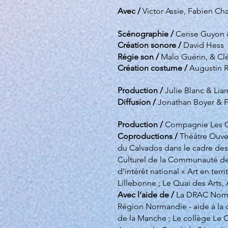
Avec /
Victor Assie, Fabien Ch
Scénographie /
Cerise Guyon &
Création sonore /
David Hess
Régie son /
Malo Guérin, & C
Création costume /
Augustin R
Production /
Julie Blanc & Lia
Diffusion /
Jonathan Boyer & F
Production /
Compagnie Les G
Coproductions /
Théâtre Ouver
du Calvados dans le cadre des 
Culturel de la Communauté de
d’intérêt national « Art en terr
Lillebonne ; Le Quai des Arts,
Avec l’aide de /
La DRAC Norman
Région Normandie - aide à la c
de la Manche ; Le collège Le 