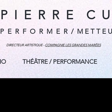
P I E R R E C U
 E R F O R M E R / M E T T E U
DIRECTEUR ARTISTIQUE -
COMPAGNIE LES GRANDES MARÉES
IO
THÉÂTRE / PERFORMANCE