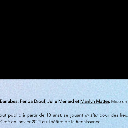
Barrabes, Penda Diouf, Julie Ménard et
Marilyn Mattei
.
Mise en
tout public à partir de 13 ans), se jouant
in situ
pour des lieux
.). Créé en janvier 2024 au Théâtre de la Renaissance.