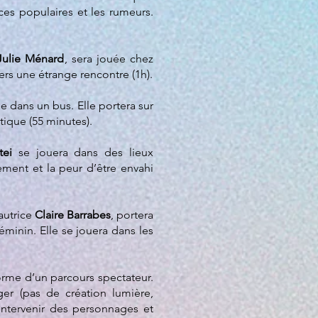
ances populaires et les rumeurs.
Julie Ménard
, sera jouée chez
avers une étrange rencontre (1h).
ée dans un bus. Elle portera sur
tique (55 minutes).
tei
se jouera dans des lieux
ement et la peur d’être envahi
’autrice
Claire Barrabes
, portera
éminin. Elle se jouera dans les
orme d’un parcours spectateur.
ger (pas de création lumière,
intervenir des personnages et