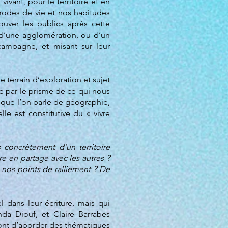
ivant, pour le territoire et en
modes de vie et nos habitudes
ouver les publics après cette
 d’une agglomération, ou d’un
campagne, et misant sur leur
e terrain d’exploration et sujet
ire par le prisme de ce qui nous
n que l’on parle de géographie,
le est constitutive du « vivre
 concrètement d’un territoire
re en partage avec les autres ?
 nos points de ralliement ? De
 dans leur écriture, mais qui
nda Diouf, et Claire Barrabes
ttront d’aborder des thématiques