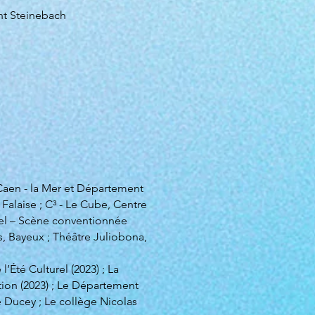
ent Steinebach
 Caen - la Mer et Département
Falaise ; C³ - Le Cube, Centre
pel – Scène conventionnée
ns, Bayeux ; Théâtre Juliobona,
Été Culturel (2023) ; La
tion (2023) ; Le Département
 Ducey ; Le collège Nicolas