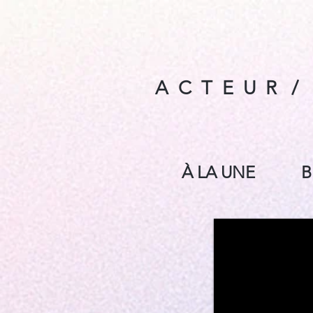
A C T E U R / P
À LA UNE
B