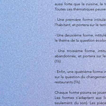
aussi forte que la cuisine, le 
Toutes ces thématiques peuvent
- Une première forme intitul
l’habitant, et portera sur le ter
- Une deuxième forme, intitul
le thème de la question écologi
- Une troisième forme, inti
abandonnés, et portera sur le
(1h).
- Enfin, une quatrième forme i
sur la question du changement 
restaurants (1h).
Chaque forme pourra se jouer 
Les formes s’adaptent aux li
seulement du son). Les pièce