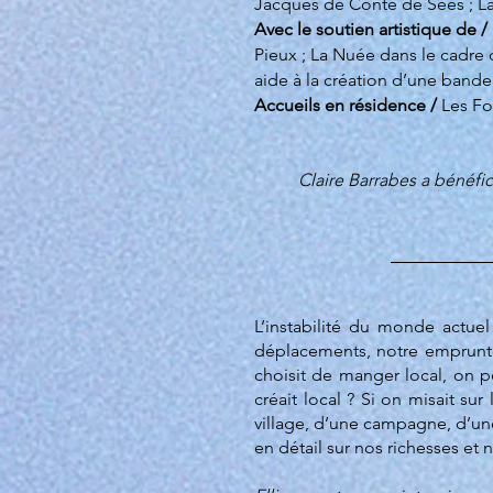
Jacques de Conté de Sées ; La
Avec le soutien artistique de /
Pieux ; La Nuée dans le cadre
aide à la création d’une bande
Accueils en résidence /
Les Fo
Claire Barrabes a bénéf
​L’instabilité du monde actue
déplacements, notre emprunte
choisit de manger local, on pe
créait local ? Si on misait sur
village, d’une campagne, d’une
en détail sur nos richesses et 