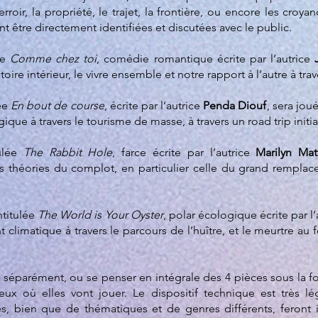
terroir, la propriété, le trajet, la frontière, ou encore les croy
 être directement identifiées et discutées avec le public.
ée
Comme chez toi
, comédie romantique écrite par l’autrice
ritoire intérieur, le vivre ensemble et notre rapport à l’autre à tr
ée
En bout de course
, écrite par l’autrice
Penda Diouf
, sera jou
que à travers le tourisme de masse, à travers un road trip initia
tulée
The Rabbit Hole
, farce écrite par l’autrice
Marilyn Mat
s théories du complot, en particulier celle du grand remplac
ntitulée
The World is Your Oyster
, polar écologique écrite par l
climatique à travers le parcours de l’huître, et le meurtre au f
séparément, ou se penser en intégrale des 4 pièces sous la f
eux où elles vont jouer. Le dispositif technique est très lé
s, bien que de thématiques et de genres différents, feront 