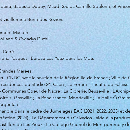
apeira, Baptiste Dupuy, Maud Roulet, Camille Soulerin, et Vinc
 Guillemine Burin-des-Roziers
lément
Macoin
olland & Gwladys Duthil
m Carré
iona Pasquet - Bureau Les Yeux dans les Mots
randes Marées
t - CNDC avec le soutien de la Région Ile-de-France ; Ville de
résidences du Studio 24, Caen ; Le Forum - Théâtre de Falaise, 
 Communes Coeur de Nacre ; La Cidrerie, Beuzeville ; L’Archi
itoire », Granville ; La Renaissance, Mondeville ; La Halle Ô Grai
 Argentan
die dans le cadre de Jumelages EAC (2021, 2022, 2023) et de l’
réation (2024) ; Le Département du Calvados - aide à la produc
Castillon de Les Pieux ; Le Collège Gabriel de Montgommery de