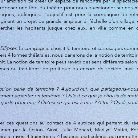
ur ambition de créer un espace de rencontre par le spectacle v
 Proposer une fête du théâtre pour nous questionner sur nos 
tiques, politiques. L’objectif est pour la compagnie de retr
inant un projet de grande ampleur, à l’échelle d’un village,
chercher les habitants jusque chez eux, en ville comme en 
’
Ellipses
, la compagnie choisit le territoire et ses usagers comm
avers 4 formes théâtrales, nous parlerons de la notion de territo
t. La notion de territoire peut revêtir des sens différents selo
mes ou traditions, de politique ou encore de société, mais el
’on parle de territoire ? Aujourd’hui, que partageons-nous
ment arpenter un territoire ? Qu’est ce que je choisis de mett
 garde pour moi ? Qu’est ce qui est à moi ? À toi ? Quels sont
r ces questions au contact de 4 autrices qui partent du réel
limer par la fiction.
Ainsi, Julie Ménard, Marilyn Mattei, Pe
ire à travers 4 trajectoires, 4 histoires particulières qui perme