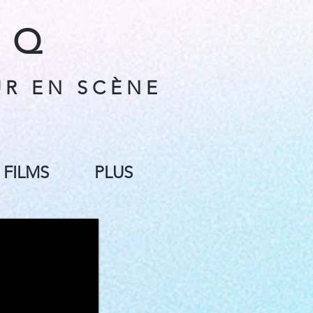
 Q
 R E N S C È N E
FILMS
PLUS