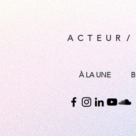
A C T E U R / P
À LA UNE
B