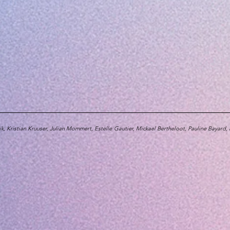
K'AIR
, Jules Raillard (Tébéo) /
Fall
ik, Kristian Kruuser, Julian Mommert, Estelle Gautier, Mickael Bertheloot, Pauline Bayar
: Claire Rolland