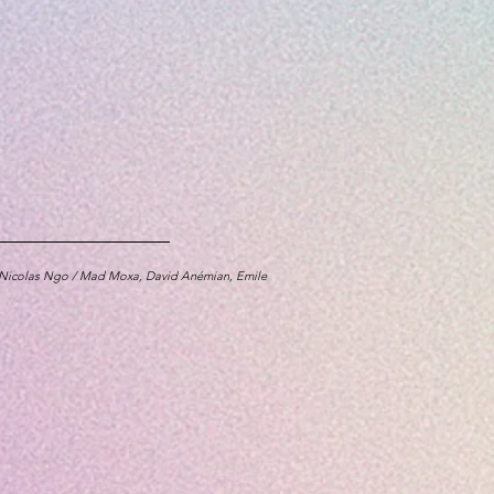
's Playground
, Seb Houis
d, Nicolas Ngo / Mad Moxa, David Anémian, Emile