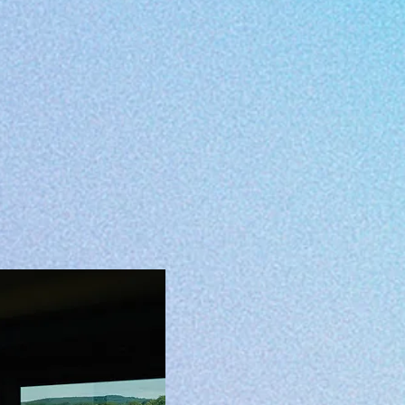
Pierre Cuq joue cette saison dans
B
de Marine Colard.
Création
novembre 2024 à
L'Espa
puis en tournée à L'Atelier de Par
Scène
Nationale de Mâcon, et L'Arc
2026.
Pour tout renseignement sur le pro
productions
/ ELLIPSES /
Quatre pièces in situ commandées
Ménard, et Marilyn Mattei
pour lie
l'habitant, lieux insolites...).
4 courtes fictions théâtrales, desti