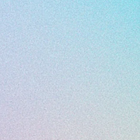
e territoire par un sujet de société, et
n et le réalisme magique. Actuellement
ojet, consultez le site des
Grandes
e Cuq
:
Coppola (Elzévir Films) /
Le Tueur du
ficial Landscapes
, Jérémy tran /
ON