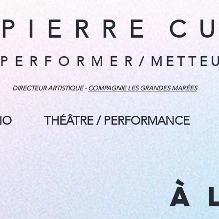
P I E R R E C U
 E R F O R M E R / M E T T E U
DIRECTEUR ARTISTIQUE -
COMPAGNIE LES GRANDES MARÉES
IO
THÉÂTRE / PERFORMANCE
À 