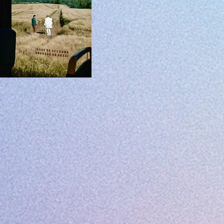
lieux insolites, interrogeant toutes l
explorant toutes à travers la fictio
en tournée, en intégrale ou
Pour tout renseignement sur le pr
Marées
/ SHOWREEL /
Découvrez la
bande démo de Pierr
Extraits :
Paris Can Wait
, Eleanor 
Lac
, Jérôme Cornuau (TF1) /
Arti