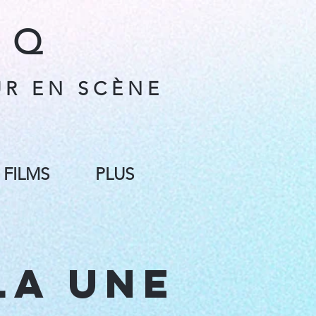
 Q
 R E N S C È N E
FILMS
PLUS
LA UNe