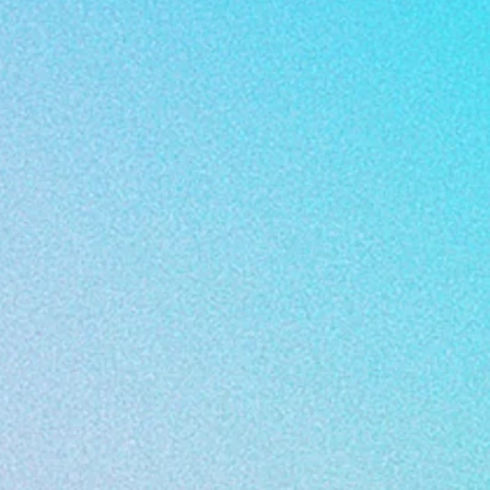
ataille Générale
, forme théâtre, danse
ce des Arts SN de
Châlon-sur-Saône
,
is - CDCN, au Théâtre d'Auxerre, à la
 - SN du Creusot ...
Reprise en 2025-
jet, consultez le site de
Petite Foule
 à
Claire Barrabes, Penda Diouf, Julie
ux non dédiés (restaurant, bus, chez
nées à se jouer en itinérance, dans des