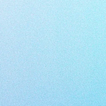
/
Marie Stuart
, de Friedrich von Schiller
 la
Compagnie Jordils
. Il y interprète
novembre 2023 au
Théâtre Montansier
oisy-le-sec, La Manufacture - CDN de
ette saison à la La Cuisine - Théâtre