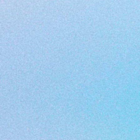
Seuil
commande d'écriture pass
tournée au national. Le spectacle e
Seuil
traite de la virilité et de la
par la violence à travers les rites 
se joue en itinérance sous deux for
Créé en mars 2021 à la
Comédie de
Pour tout renseignement sur la t
Grandes Marées
/ BATAILLE GÉNÉ