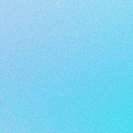
ée à
Marilyn Mattei
continue sa folle
st lauréat du
Prix MOMIX Junior 2025
.
 construction du masculin contemporain
de passages entre hommes. Le spectacle
mes : en salle de classe et en salle.
 Caen - CDN
.
ournée 25-26, consultez le site des
RALE /