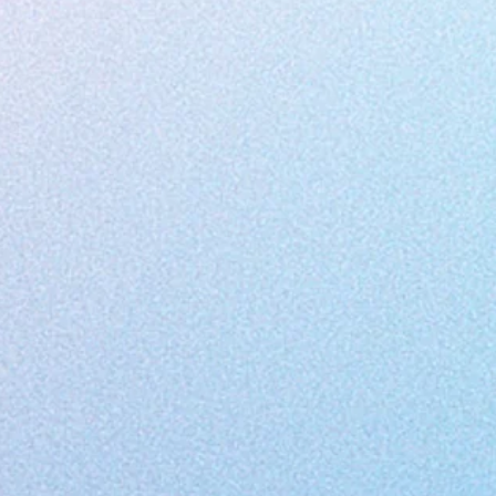
/ MARIE STUART 
Pierre Cuq joue cette saison dans
mise en scène par Maryse Estier et
Lord Talbot et Kennedy. Créé en 
à Versailles, puis en tournée à N
Nancy,
Le spectacle a achevé sa
tournée
c
National de Nice....
/ SEUIL /